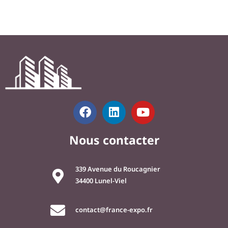
F
L
Y
a
i
o
c
n
u
Nous contacter
e
k
t
b
e
u
o
d
b
339 Avenue du Roucagnier
o
i
e
34400 Lunel-Viel
k
n
contact@france-expo.fr